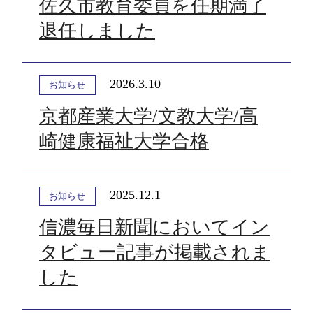
佐久市教育委員を任期満了
退任しました
2026.3.10
お知らせ
京都産業大学/文教大学/高
崎健康福祉大学合格
2025.12.1
お知らせ
信濃毎日新聞においてイン
タビュー記事が掲載されま
した